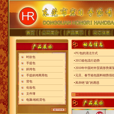
PU包的清洁方式
时款包
2015箱包流行趋势
手提包
2010年中国对外贸易形势展
斜挎包
手提斜挎两用包
元旦、春节箱包面料销势强
背包
风华绝“袋”的诱惑
化妆包
文件簿
电脑/相机背包